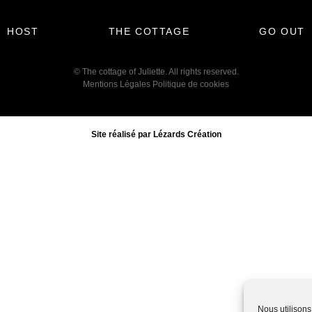
HOST
THE COTTAGE
GO OUT
© The cottage of Juliette. All rights reserved.
Mentions Légales
Politique de cookies
Site réalisé par Lézards Création
Nous utilisons